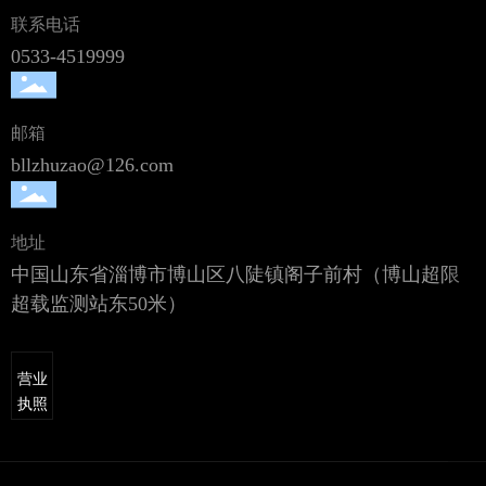
联系电话
0533-4519999
邮箱
bllzhuzao@126.com
地址
公司电话
中国山东省淄博市博山区八陡镇阁子前村（博山超限
0533-4519999
董事长
超载监测站东50米）
13605334887
总经理
13905337008
业务经理
营业
18953363950
执照
邮箱
bllzhuzao@126.com